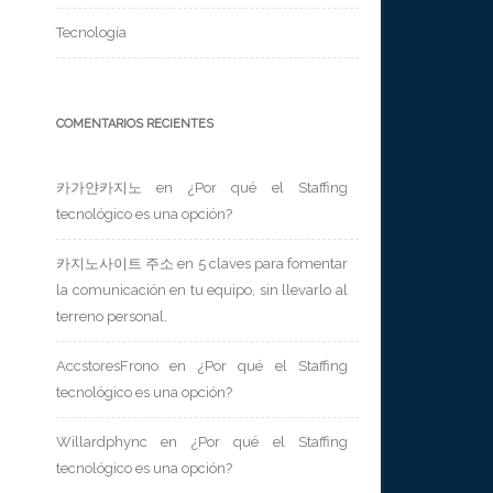
Tecnología
COMENTARIOS RECIENTES
카가얀카지노
en
¿Por qué el Staffing
tecnológico es una opción?
카지노사이트 주소
en
5 claves para fomentar
la comunicación en tu equipo, sin llevarlo al
terreno personal.
AccstoresFrono
en
¿Por qué el Staffing
tecnológico es una opción?
Willardphync
en
¿Por qué el Staffing
tecnológico es una opción?