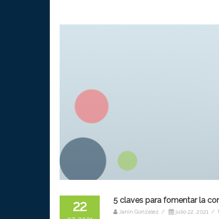
5 claves para fomentar la com
22
Janin González
/
julio 22, 2021
/