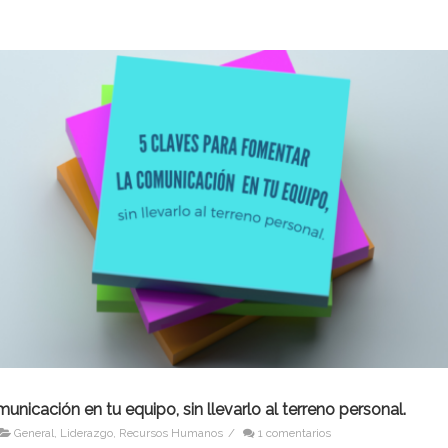
unicación en tu equipo, sin llevarlo al terreno personal.
General
,
Liderazgo
,
Recursos Humanos
/
1 comentarios