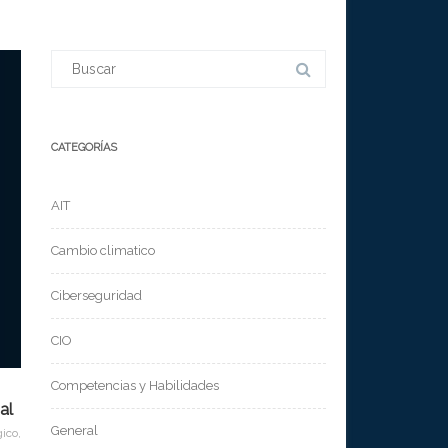
Buscar:
CATEGORÍAS
AIT
Cambio climatico
Ciberseguridad
CIO
Competencias y Habilidades
al
General
gico
,