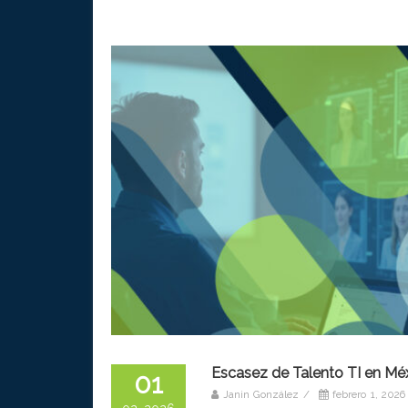
Escasez de Talento TI en Méxi
01
Janin González
/
febrero 1, 2026