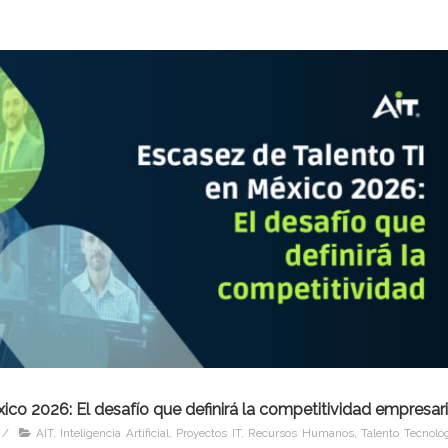
co 2026: El desafío que definirá la competitividad empresari
/
AIT
,
Inteligencia Artificial
,
Proyectos IT
,
Recursos Humanos
,
Talento Tecnoló