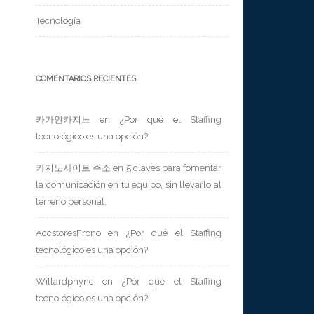
Tecnología
COMENTARIOS RECIENTES
카가얀카지노
en
¿Por qué el Staffing
tecnológico es una opción?
카지노사이트 주소
en
5 claves para fomentar
la comunicación en tu equipo, sin llevarlo al
terreno personal.
AccstoresFrono
en
¿Por qué el Staffing
tecnológico es una opción?
Willardphync
en
¿Por qué el Staffing
tecnológico es una opción?