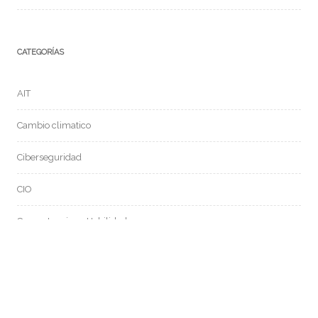
CATEGORÍAS
AIT
Cambio climatico
Ciberseguridad
CIO
Competencias y Habilidades
General
Gobierno de datos
Inteligencia Artificial