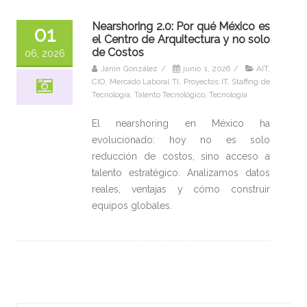
Nearshoring 2.0: Por qué México es
01
el Centro de Arquitectura y no solo
de Costos
06, 2026
Janin González
/
junio 1, 2026
/
AIT
,
CIO
,
Mercado Laboral TI
,
Proyectos IT
,
Staffing de
Tecnología
,
Talento Tecnológico
,
Tecnología
El nearshoring en México ha
evolucionado: hoy no es solo
reducción de costos, sino acceso a
talento estratégico. Analizamos datos
reales, ventajas y cómo construir
equipos globales.