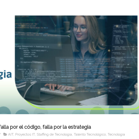
alla por el código, falla por la estrategia
/
AIT
,
Proyectos IT
,
Staffing de Tecnología
,
Talento Tecnológico
,
Tecnología