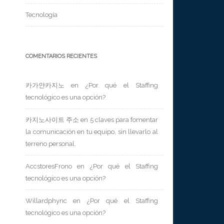
Tecnología
COMENTARIOS RECIENTES
카가얀카지노
en
¿Por qué el Staffing
tecnológico es una opción?
카지노사이트 주소
en
5 claves para fomentar
la comunicación en tu equipo, sin llevarlo al
terreno personal.
AccstoresFrono
en
¿Por qué el Staffing
tecnológico es una opción?
Willardphync
en
¿Por qué el Staffing
tecnológico es una opción?