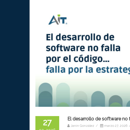
El desarrollo de software no f
27
Janin González
/
marzo 27, 2026