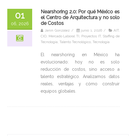
Nearshoring 2.0: Por qué México es
01
el Centro de Arquitectura y no solo
de Costos
06, 2026
Janin González
/
junio 1, 2026
/
AIT
,
CIO
,
Mercado Laboral TI
,
Proyectos IT
,
Staffing de
Tecnología
,
Talento Tecnológico
,
Tecnología
El nearshoring en México ha
evolucionado: hoy no es solo
reducción de costos, sino acceso a
talento estratégico. Analizamos datos
reales, ventajas y cómo construir
equipos globales.