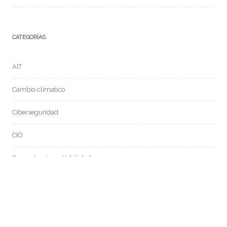
CATEGORÍAS
AIT
Cambio climatico
Ciberseguridad
CIO
Competencias y Habilidades
General
Gobierno de datos
Inteligencia Artificial