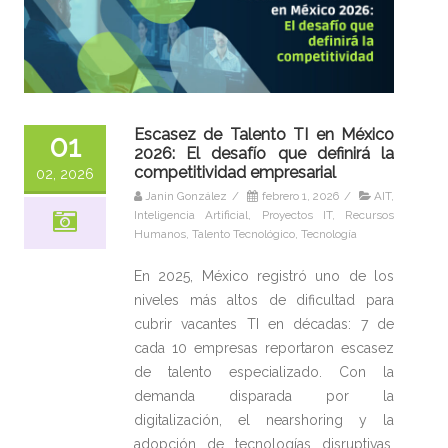
Escasez de Talento TI en México
01
2026: El desafío que definirá la
competitividad empresarial
02, 2026
Janin González
/
febrero 1, 2026
/
AIT
,
Inteligencia Artificial
,
Proyectos IT
,
Recursos
Humanos
,
Talento Tecnológico
,
Tecnología
En 2025, México registró uno de los
niveles más altos de dificultad para
cubrir vacantes TI en décadas: 7 de
cada 10 empresas reportaron escasez
de talento especializado. Con la
demanda disparada por la
digitalización, el nearshoring y la
adopción de tecnologías disruptivas,