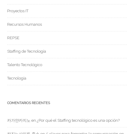
Proyectos IT
Recursos Humanos
REPSE
Staffing de Tecnología
Talento Tecnológico
Tecnología
COMENTARIOS RECIENTES
카가얀카지노
en
¿Por qué el Staffing tecnológico es una opción?
카지노사이트 주소
en
5 claves para fomentar la comunicación en