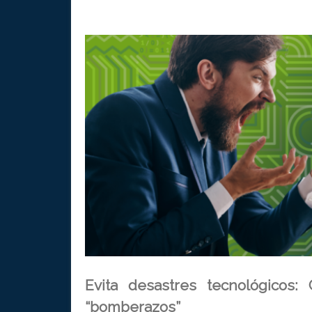
Evita desastres tecnológicos:
“bomberazos”