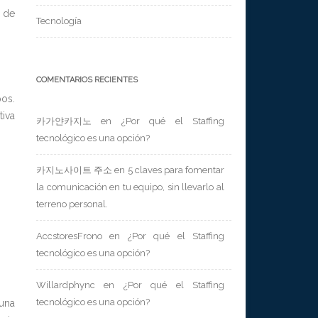
y de
Tecnología
COMENTARIOS RECIENTES
pos.
tiva
카가얀카지노
en
¿Por qué el Staffing
tecnológico es una opción?
카지노사이트 주소
en
5 claves para fomentar
la comunicación en tu equipo, sin llevarlo al
terreno personal.
AccstoresFrono
en
¿Por qué el Staffing
tecnológico es una opción?
Willardphync
en
¿Por qué el Staffing
tecnológico es una opción?
 una