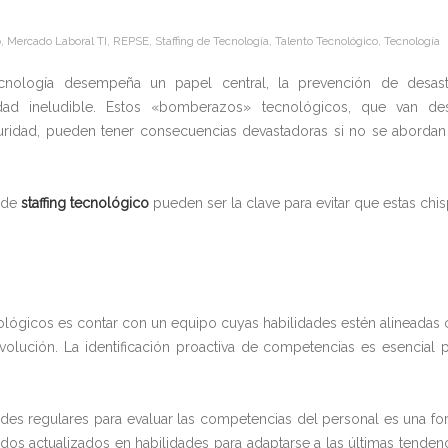
o
,
Mercado Laboral TI
,
REPSE
,
Staffing de Tecnología
,
Talento Tecnológico
,
Tecnología
cnología desempeña un papel central, la prevención de desast
dad ineludible. Estos «bomberazos» tecnológicos, que van de
guridad, pueden tener consecuencias devastadoras si no se aborda
 de
staffing tecnológico
pueden ser la clave para evitar que estas chi
nológicos es contar con un equipo cuyas habilidades estén alineadas
volución. La identificación proactiva de competencias es esencial 
ades regulares para evaluar las competencias del personal es una f
dos actualizados en habilidades para adaptarse a las últimas tenden