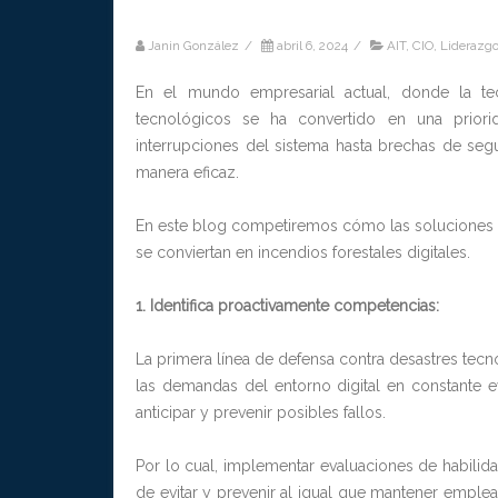
Janin González
/
abril 6, 2024
/
AIT
,
CIO
,
Liderazg
En el mundo empresarial actual, donde la te
tecnológicos se ha convertido en una priori
interrupciones del sistema hasta brechas de se
manera eficaz.
En este blog competiremos cómo las soluciones
se conviertan en incendios forestales digitales.
1. Identifica proactivamente competencias:
La primera línea de defensa contra desastres tec
las demandas del entorno digital en constante e
anticipar y prevenir posibles fallos.
Por lo cual, implementar evaluaciones de habilid
de evitar y prevenir al igual que mantener emplea