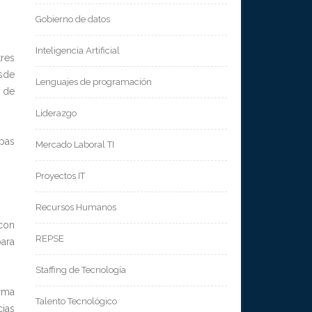
Gobierno de datos
Inteligencia Artificial
res
sde
Lenguajes de programación
n de
Liderazgo
spas
Mercado Laboral TI
Proyectos IT
Recursos Humanos
 con
REPSE
para
Staffing de Tecnología
orma
Talento Tecnológico
cias